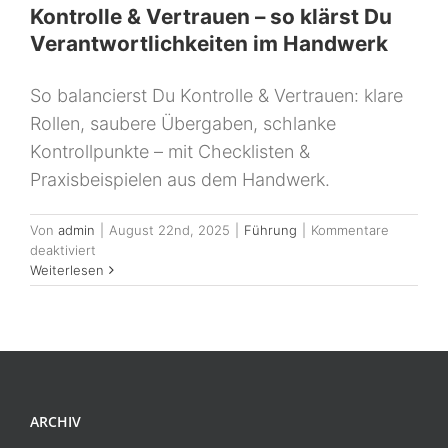
Kontrolle & Vertrauen – so klärst Du
Verantwortlichkeiten im Handwerk
So balancierst Du Kontrolle & Vertrauen: klare
Rollen, saubere Übergaben, schlanke
Kontrollpunkte – mit Checklisten &
Praxisbeispielen aus dem Handwerk.
Von
admin
|
August 22nd, 2025
|
Führung
|
Kommentare
für
deaktiviert
Kontrolle
Weiterlesen
&
Vertrauen
–
so
klärst
Du
Verantwortlichkeiten
ARCHIV
im