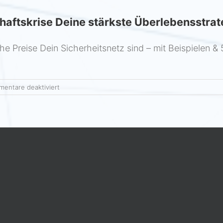
haftskrise Deine stärkste Überlebensstrat
 Preise Dein Sicherheitsnetz sind – mit Beispielen & 5
für
entare deaktiviert
Warum
hohe
Preise
in
der
Wirtschaftskrise
Deine
stärkste
Überlebensstrategie
sind