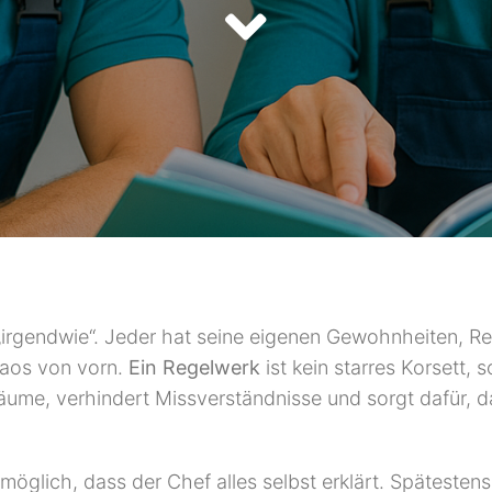
„irgendwie“. Jeder hat seine eigenen Gewohnheiten, Re
haos von vorn.
Ein Regelwerk
ist kein starres Korsett, 
räume, verhindert Missverständnisse und sorgt dafür, d
öglich, dass der Chef alles selbst erklärt. Spätestens