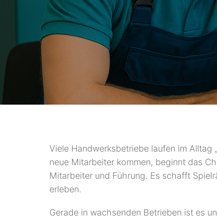
Viele Handwerksbetriebe laufen im Alltag 
neue Mitarbeiter kommen, beginnt das C
Mitarbeiter und Führung. Es schafft Spiel
erleben.
Gerade in wachsenden Betrieben ist es unm