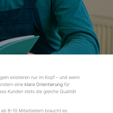
geln existieren nur im Kopf – und wenn
sondern eine
klare Orientierung
für
ass Kunden stets die gleiche Qualität
 ab 8–10 Mitarbeitern braucht es