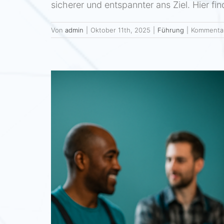
sicherer und entspannter ans Ziel. Hier f
Von
admin
|
Oktober 11th, 2025
|
Führung
|
Kommentar