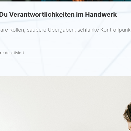
t Du Verantwortlichkeiten im Handwerk
klare Rollen, saubere Übergaben, schlanke Kontrollpunkt
für
e deaktiviert
Kontrolle
&
Vertrauen
–
so
klärst
Du
Verantwortlichkeiten
im
Handwerk