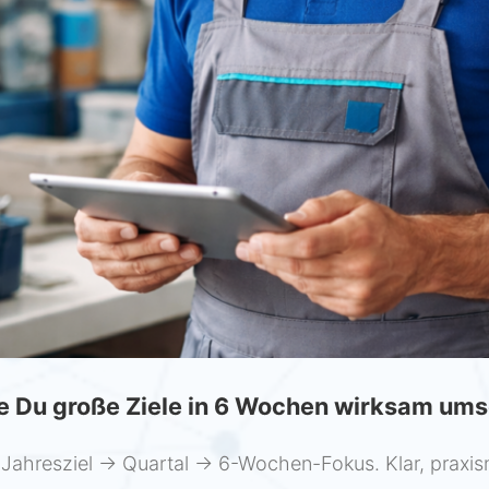
e Du große Ziele in 6 Wochen wirksam ums
 Jahresziel → Quartal → 6-Wochen-Fokus. Klar, praxisn