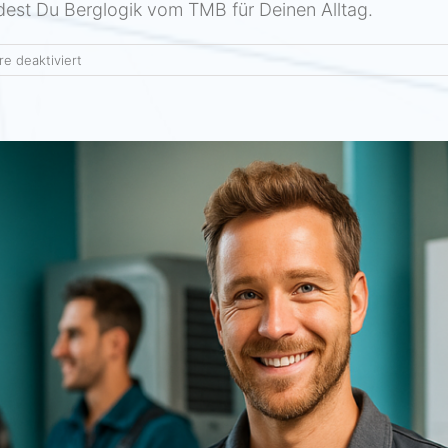
indest Du Berglogik vom TMB für Deinen Alltag.
für
e deaktiviert
Tour
du
Mont
Blanc
–
Führung,
Fokus,
Fitness:
Berglogik
für
Deinen
Betrieb