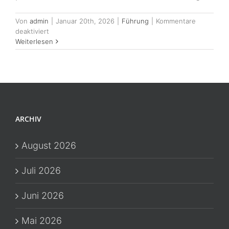
Von
admin
|
Januar 20th, 2026
|
Führung
|
Kommentare
für
deaktiviert
Ziele
Weiterlesen
im
Handwerk
erreichen:
Wie
Du
große
Ziele
ARCHIV
in
6
Wochen
August 2026
wirksam
umsetzt
Juli 2026
Juni 2026
Mai 2026