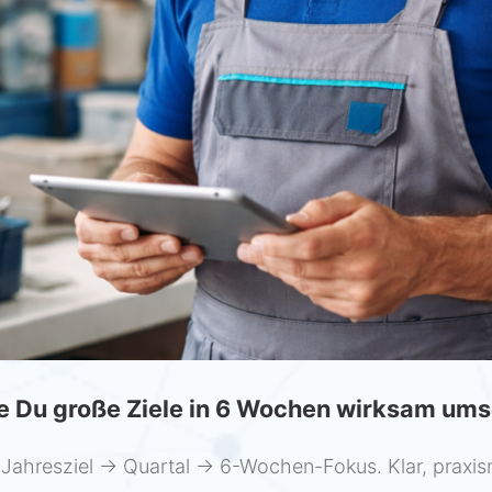
e Du große Ziele in 6 Wochen wirksam ums
 Jahresziel → Quartal → 6-Wochen-Fokus. Klar, praxisn