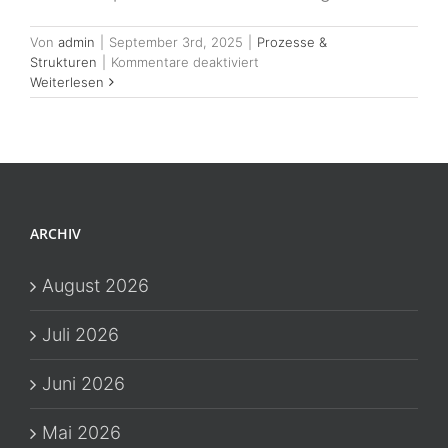
Von
admin
|
September 3rd, 2025
|
Prozesse &
für
Strukturen
|
Kommentare deaktiviert
Urlaubszeit
Weiterlesen
clever
nutzen:
Prozesse
&
Team
stärken
ARCHIV
August 2026
Juli 2026
Juni 2026
Mai 2026