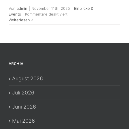
Von
admin
|
November 11th, 2025
|
Einblicke &
für
Events
|
Kommentare deaktiviert
Weiterlesen
Mehr
Performance
im
Handwerksbetrieb
–
was
erfolgreiche
ARCHIV
Betriebe
anders
machen
August 2026
Juli 2026
Juni 2026
Mai 2026