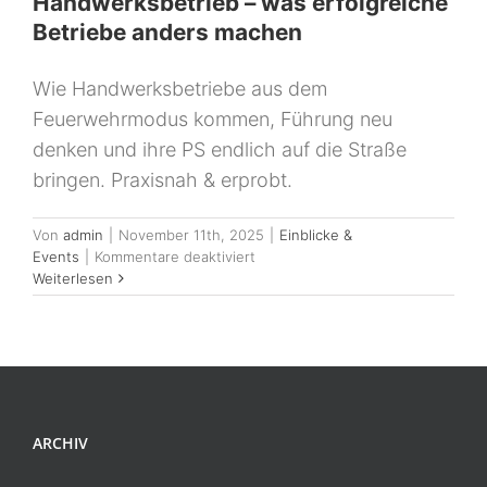
Handwerksbetrieb – was erfolgreiche
Betriebe anders machen
Wie Handwerksbetriebe aus dem
Feuerwehrmodus kommen, Führung neu
denken und ihre PS endlich auf die Straße
bringen. Praxisnah & erprobt.
Von
admin
|
November 11th, 2025
|
Einblicke &
für
Events
|
Kommentare deaktiviert
Weiterlesen
Mehr
Performance
im
Handwerksbetrieb
–
was
erfolgreiche
ARCHIV
Betriebe
anders