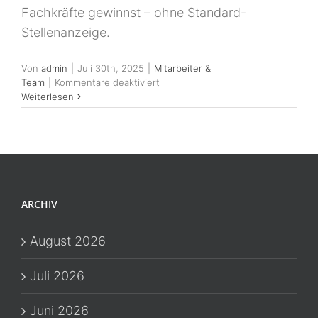
Fachkräfte gewinnst – ohne Standard-
Stellenanzeige.
Von
admin
|
Juli 30th, 2025
|
Mitarbeiter &
für
Team
|
Kommentare deaktiviert
Bewerber
Weiterlesen
Magnet
statt
Fachkräfte
Frust
–
5
Schritte,
ARCHIV
wie
Deine
Arbeitgebermarke
August 2026
Generation Z
überzeugt
Juli 2026
Juni 2026