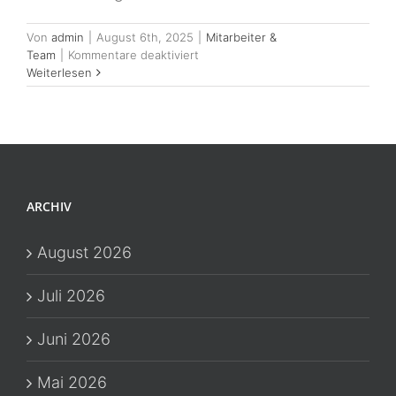
Von
admin
|
August 6th, 2025
|
Mitarbeiter &
für
Team
|
Kommentare deaktiviert
TeamPower
Weiterlesen
statt
Fluktuations-
Frust
–
Mitarbeiter-
Happiness,
die
ARCHIV
bleibt
August 2026
Juli 2026
Juni 2026
Mai 2026