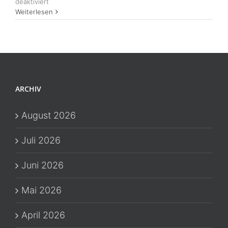
für
deaktiviert
Tour
Weiterlesen
du
Mont
Blanc
–
Führung,
Fokus,
Fitness:
ARCHIV
Berglogik
für
Deinen
August 2026
Betrieb
Juli 2026
Juni 2026
Mai 2026
April 2026