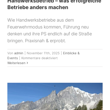
Handwerksbetrieb – was erfolgreiche
Betriebe anders machen
Wie Handwerksbetriebe aus dem
Feuerwehrmodus kommen, Führung neu
denken und ihre PS endlich auf die Straße
bringen. Praxisnah & erprobt.
Von
admin
|
November 11th, 2025
|
Einblicke &
für
Events
|
Kommentare deaktiviert
Weiterlesen
Mehr
Performance
im
Handwerksbetrieb
–
was
erfolgreiche
Betriebe
anders