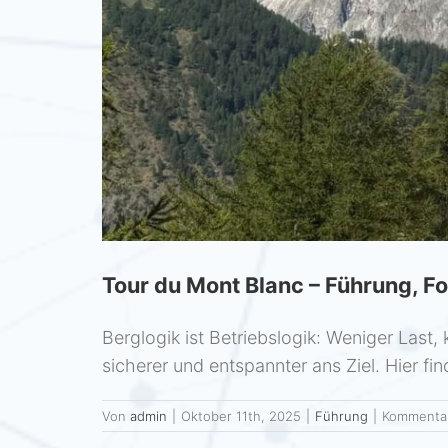
Tour du Mont Blanc – Führung, Fo
Berglogik ist Betriebslogik: Weniger Last,
sicherer und entspannter ans Ziel. Hier f
Von
admin
|
Oktober 11th, 2025
|
Führung
|
Kommentar